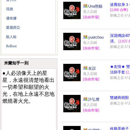
波賽紋身３
Una熊貓
琉德
[2,000 台幣]
進入店鋪
新楓之谷
/
/
[自由市場]
優依娜
愛麗西亞
深淵傳說4
殺人鯨
yuetchou
清。
[2,025
進入店鋪
ReBoot
新楓之谷
/
/
[自由市場]
米蘭知乎一則
★友情★ 
友誼
法師手套
●人必須像天上的星
[2
進入店鋪
新楓之谷
/
/
星，永遠很清楚地看出
[自由市場]
一切希望和願望的火
光，在地上永遠不息地
雙總商萌獸
許弘曆
燃燒著火光。
新楓之谷
/
/
進入店鋪
[自由市場]
收雞蛋椅子