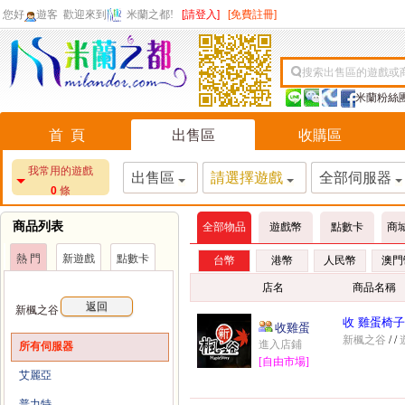
您好
遊客
歡迎來到
米蘭之都!
[請登入]
[免費註冊]
搜索出售區的遊戲或
米蘭粉絲
首 頁
出售區
收購區
我常用的遊戲
出售區
請選擇遊戲
全部伺服器
0
條
商品列表
全部物品
遊戲幣
點數卡
商
熱 門
新遊戲
點數卡
台幣
港幣
人民幣
澳門
店名
商品名稱
返回
新楓之谷
收 雞蛋椅子
收雞蛋
新楓之谷
/
/
進入店鋪
所有伺服器
[自由市場]
艾麗亞
普力特