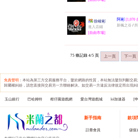
買賣業以每個月營業額新台幣
8萬元作為營業稅課徵起點。
若您每月的營業額在8萬元至
阿彬
[1,070
20萬元間，您可以申請核定免
徐峻彬
新楓之谷
/
用統一發票，並按核定營業額
進入店鋪
的1% 申報營業稅，或是直接
[自由市場]
申請開立統一發票。惟採用核
定營業額、免用統一發票方式
就不能再抵扣進項稅額，例
如：若您的核定營業額為每月
75 條記錄 4/5 頁
上一頁
下一頁
10萬元，您每個月就固定繳納
營業稅10萬元x 1%=1,000元，
且每三個月申報一次。 如果
您每月平均營業額高於20萬
免責聲明
：本站為第三方交易服務平台，鑒於網路的性質，本站無法鑒別判斷交易
元，規模相當於獨資、合夥或
歸屬權糾紛，請您直接與交易另一方聯絡解決。如交易一方違反法律規定而出現糾
公司之營利事業，則應依法申
請營利事業並開立統一發票，
並依銷售額的5%計算銷項稅
玉山銀行
巴哈姆特
柑仔園遊戲網
愛台灣遊戲城
lol加速器
[
額，以及當期進銷項稅額及應
納、溢付營稅稅額，繳納營業
稅。
新手指南
款項
註冊會員
儲值