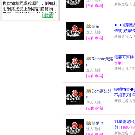
進入店鋪
售貨物相同課稅原則，例如利
新楓之谷
/
/
[自由市場]
用網路接受上網者訂購貨物，
再藉由實體通路交付者，應依
[繼續]
法報稅。即月營業額超過8萬
►◄複製點
元就必須繳交營業稅，若低於
莯童
20萬元則以1%稅率計稅，高
假髮.好痛!
進入店鋪
於20萬元以5%計稅，而營利
新楓之谷
/
/
[自由市場]
年所得在5萬元以上，則須報
繳營所稅。 詳細說明如下：
(1) 所得稅：分為個人綜合所
需要可幫轉
Remote天涯
得稅、營利事業所得稅。每年
台幣]
o
五月一日至五月三十一日向轄
新楓之谷
/
進入店鋪
區稽徵所申報。凡有中華民國
[自由市場]
來源所得之個人，應申報綜合
所得稅。凡中華民國境內經營
咿唄拍賣◆
之營利事業，應申報營利事業
Dom錒娃兒
所得稅。
不須剪刀] 
o
(2)營業稅：凡在中華民國境
新楓之谷
/
/
進入店鋪
內銷售貨物或勞務，及進口貨
[自由市場]
物，均應課徵營業稅，以每二
或三個月為一期向轄區稽徵所
11星龍尾巴法
申報。（開立統一發票者每二
龍尾巴
剪刀
個月申報，免開立統一發票者
[600 台
進入店鋪
每三個月申報）
新楓之谷
/
/
[自由市場]