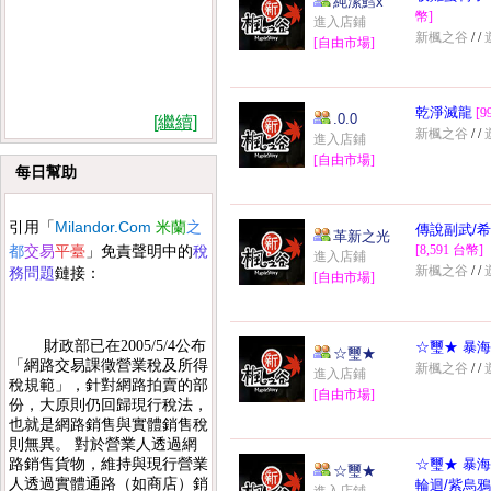
純潔鱈x
幣]
進入店鋪
新楓之谷
/
/
[自由市場]
乾淨滅龍
[9
.0.0
[繼續]
新楓之谷
/
/
進入店鋪
[自由市場]
每日幫助
Milandor.Com
引用
「
米蘭
之
傳說副武/希
革新之光
稅
[8,591 台幣]
都
交易
平臺
」
免責聲明中的
進入店鋪
新楓之谷
/
/
務問題
鏈接：
[自由市場]
財政部已在2005/5/4公布
☆璽★ 暴海
☆璽★
「網路交易課徵營業稅及所得
新楓之谷
/
/
進入店鋪
稅規範」，針對網路拍賣的部
[自由市場]
份，大原則仍回歸現行稅法，
也就是網路銷售與實體銷售稅
則無異。 對於營業人透過網
路銷售貨物，維持與現行營業
☆璽★ 暴海
☆璽★
人透過實體通路（如商店）銷
輪迴/紫烏