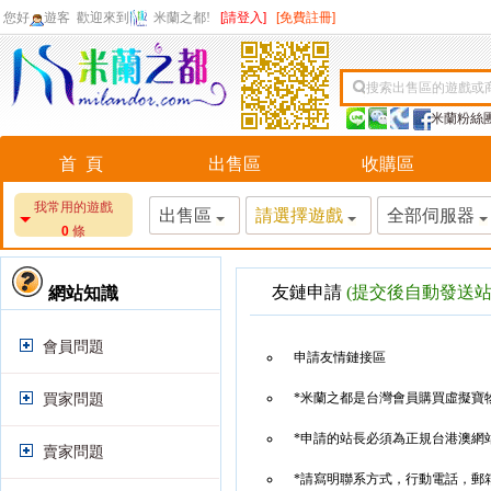
您好
遊客
歡迎來到
米蘭之都!
[請登入]
[免費註冊]
搜索出售區的遊戲或
米蘭粉絲
首 頁
出售區
收購區
我常用的遊戲
出售區
請選擇遊戲
全部伺服器
0
條
友鏈申請
(提交後自動發送站
網站知識
會員問題
申請友情鏈接區
*米蘭之都是台灣會員購買虛擬寶
買家問題
*申請的站長必須為正規台港澳網
賣家問題
*請寫明聯系方式，行動電話，郵