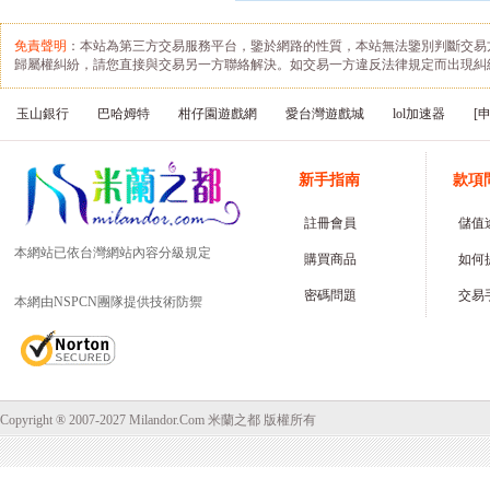
免責聲明
：本站為第三方交易服務平台，鑒於網路的性質，本站無法鑒別判斷交易
歸屬權糾紛，請您直接與交易另一方聯絡解決。如交易一方違反法律規定而出現糾
玉山銀行
巴哈姆特
柑仔園遊戲網
愛台灣遊戲城
lol加速器
[
新手指南
款項
註冊會員
儲值
本網站已依台灣網站內容分級規定
購買商品
如何
密碼問題
交易
本網由NSPCN團隊提供技術防禦
Copyright ® 2007-2027 Milandor.Com 米蘭之都 版權所有