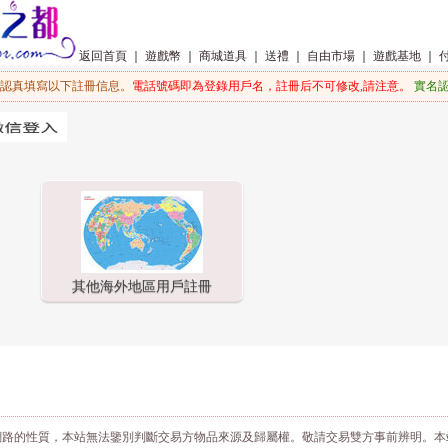
返回首頁
｜
遊戲幣
｜
商城道具
｜
送禮
｜
自由市場
｜
遊戲基地
｜
認真填寫以下註冊信息。
電話號碼即為登錄用戶名，註冊后不可修改,請注意。
實名
其他海外地區用戶註冊
網路的性質，本站無法鑒別判斷交易方物品來源及歸屬權。敬請交易雙方事前辨明。本