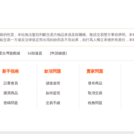
路的性質，本站無法鑒別判斷交易方物品來源及歸屬權。敬請交易雙方事前辨明。本
如交易一方違反法律規定而出現糾紛與及不良結果，由行爲人獨立承擔所有責任，本
愛台灣遊戲城
lol加速器
[申請鏈接]
新手指南
款項問題
賣家問題
註冊會員
儲值途徑
發布商品
購買商品
如何提現
取消交易
密碼問題
交易手續
稅務問題