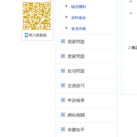
驗證機制
資料修改
會員停權
掃入移動版
買家問題
2 條
賣家問題
款項問題
交易技巧
申訴檢舉
網站相關
米蘭知乎