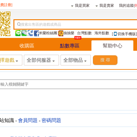
免費註冊]
我是買家
我是賣家
我的追蹤(
0
搜索出售區的遊戲或商品
米蘭粉絲團
抽抽樂
台灣點數
海外點數
[
切換手機版]
收購區
點數專區
幫助中心
擇遊戲
全部伺服器
全部物品
站知識 -
會員問題
-
密碼問題