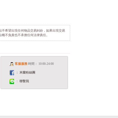
站不希望出現任何物品交易糾紛，如果出現交易
站概不負責也不承擔任何法律責任。
客服服務
時間： 10:00-24:00
： 米蘭粉絲團
：
聯繫我