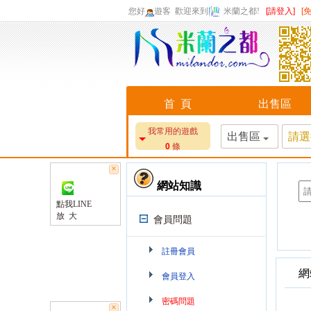
您好
遊客
歡迎來到
米蘭之都!
[請登入]
[
首 頁
出售區
我常用的遊戲
出售區
請選
0
條
×
網站知識
點我LINE
放 大
會員問題
註冊會員
網
會員登入
密碼問題
×