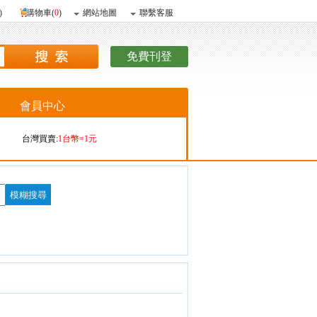
)
購物車(
0
)
網站地圖
聯繫客服
免費刊登
會員中心
台灣買賣:
1台幣=1元
香港購買:
1港幣=4.09元
香港販賣:
1港幣=4.13元