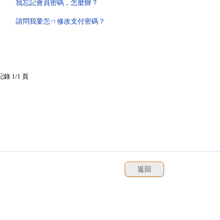
我忘記會員密碼，怎麼辦？
請問我要怎ㄇ修改支付密碼？
記錄 1/1 頁