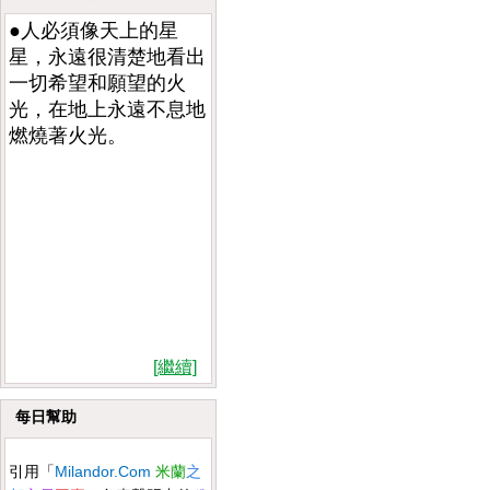
●人必須像天上的星
星，永遠很清楚地看出
一切希望和願望的火
光，在地上永遠不息地
燃燒著火光。
[繼續]
每日幫助
Milandor.Com
引用
「
米蘭
之