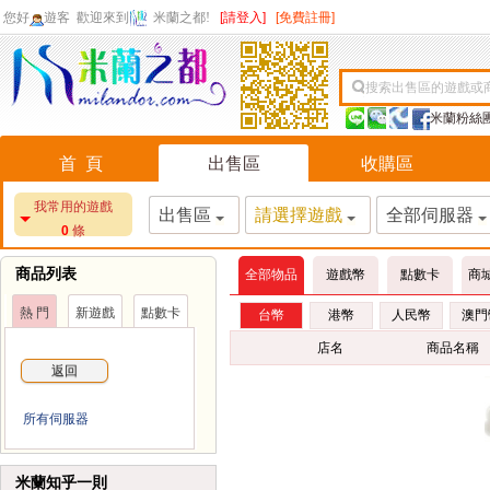
您好
遊客
歡迎來到
米蘭之都!
[請登入]
[免費註冊]
搜索出售區的遊戲或
米蘭粉絲
首 頁
出售區
收購區
我常用的遊戲
出售區
請選擇遊戲
全部伺服器
0
條
商品列表
全部物品
遊戲幣
點數卡
商
熱 門
新遊戲
點數卡
台幣
港幣
人民幣
澳門
店名
商品名稱
返回
所有伺服器
米蘭知乎一則