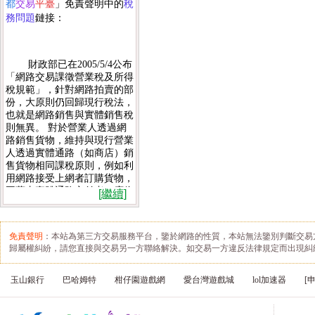
稅
都
交易
平臺
」
免責聲明中的
務問題
鏈接：
財政部已在2005/5/4公布
「網路交易課徵營業稅及所得
稅規範」，針對網路拍賣的部
份，大原則仍回歸現行稅法，
也就是網路銷售與實體銷售稅
則無異。 對於營業人透過網
路銷售貨物，維持與現行營業
人透過實體通路（如商店）銷
售貨物相同課稅原則，例如利
用網路接受上網者訂購貨物，
再藉由實體通路交付者，應依
[繼續]
法報稅。即月營業額超過8萬
元就必須繳交營業稅，若低於
20萬元則以1%稅率計稅，高
免責聲明
：本站為第三方交易服務平台，鑒於網路的性質，本站無法鑒別判斷交易
於20萬元以5%計稅，而營利
歸屬權糾紛，請您直接與交易另一方聯絡解決。如交易一方違反法律規定而出現糾
年所得在5萬元以上，則須報
繳營所稅。 詳細說明如下：
玉山銀行
巴哈姆特
柑仔園遊戲網
愛台灣遊戲城
lol加速器
[
(1) 所得稅：分為個人綜合所
得稅、營利事業所得稅。每年