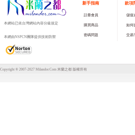
五月一日至五月三十一日向轄
新手指南
款項
區稽徵所申報。凡有中華民國
來源所得之個人，應申報綜合
註冊會員
儲值
所得稅。凡中華民國境內經營
之營利事業，應申報營利事業
本網站已依台灣網站內容分級規定
購買商品
如何
所得稅。
(2)營業稅：凡在中華民國境
密碼問題
交易
本網由NSPCN團隊提供技術防禦
內銷售貨物或勞務，及進口貨
物，均應課徵營業稅，以每二
或三個月為一期向轄區稽徵所
申報。（開立統一發票者每二
個月申報，免開立統一發票者
每三個月申報）
Copyright ® 2007-2027 Milandor.Com 米蘭之都 版權所有
買賣業以每個月營業額新台幣
8萬元作為營業稅課徵起點。
若您每月的營業額在8萬元至
20萬元間，您可以申請核定免
用統一發票，並按核定營業額
的1% 申報營業稅，或是直接
申請開立統一發票。惟採用核
定營業額、免用統一發票方式
就不能再抵扣進項稅額，例
如：若您的核定營業額為每月
10萬元，您每個月就固定繳納
營業稅10萬元x 1%=1,000元，