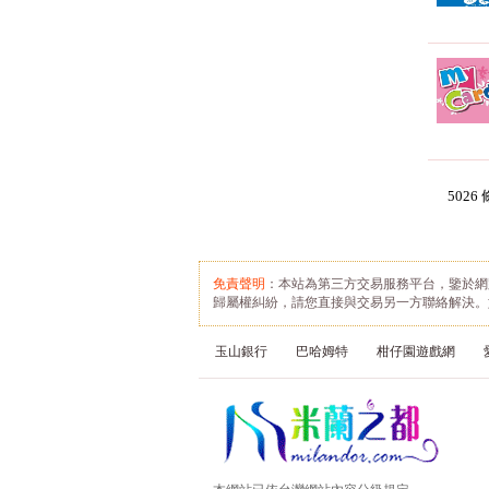
步驟三
：在新打開的登入
對話框中點選facebook登
入
5026 
免責聲明
：本站為第三方交易服務平台，鑒於網
歸屬權糾紛，請您直接與交易另一方聯絡解決。
玉山銀行
巴哈姆特
柑仔園遊戲網