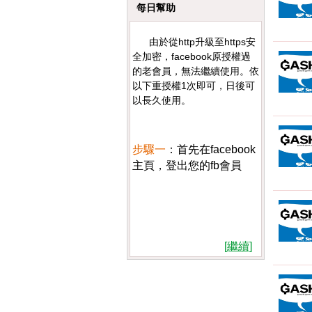
每日幫助
由於從http升級至https安
全加密，facebook原授權過
的老會員，無法繼續使用。依
以下重授權1次即可，日後可
以長久使用。
步驟一
：首先在facebook
主頁，登出您的fb會員
[繼續]
步驟二
：打開米蘭之都網
站首頁，點會員登入