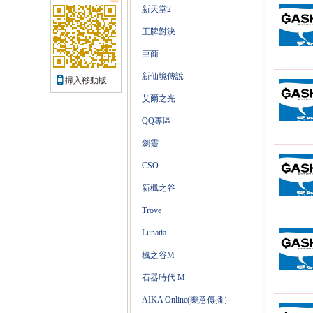
新天堂2
王牌對決
巨商
新仙境傳說
掃入移動版
艾爾之光
QQ專區
劍靈
CSO
新楓之谷
Trove
Lunatia
楓之谷M
石器時代 M
AIKA Online(樂意傳播）