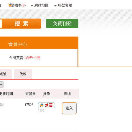
)
購物車(
0
)
網站地圖
聯繫客服
免費刊登
會員中心
台灣買賣:
1台幣=1元
香港購買:
1港幣=4.09元
帳號
代練
香港販賣:
1港幣=4.13元
更新時間
遊覽量
操作
詳細
剛
17526
24H