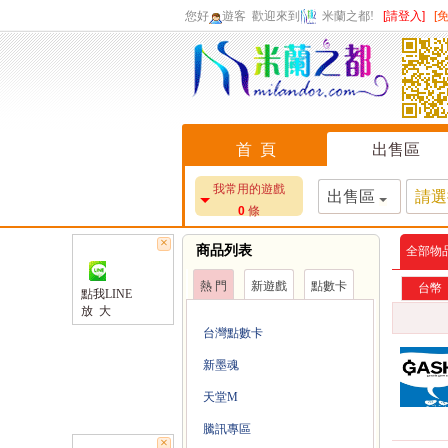
您好
遊客
歡迎來到
米蘭之都!
[請登入]
[
首 頁
出售區
我常用的遊戲
出售區
請選
0
條
×
商品列表
全部物
熱 門
新遊戲
點數卡
台幣
點我LINE
放 大
台灣點數卡
新墨魂
天堂M
騰訊專區
×