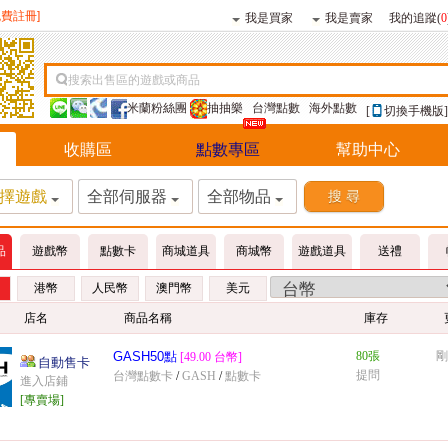
免費註冊]
我是買家
我是賣家
我的追蹤(
0
搜索出售區的遊戲或商品
米蘭粉絲團
抽抽樂
台灣點數
海外點數
[
切換手機版]
收購區
點數專區
幫助中心
擇遊戲
全部伺服器
全部物品
品
遊戲幣
點數卡
商城道具
商城幣
遊戲道具
送禮
港幣
人民幣
澳門幣
美元
店名
商品名稱
庫存
GASH50點
80張
剛
[49.00 台幣]
自動售卡
提問
台灣點數卡
/
GASH
/
點數卡
進入店鋪
[專賣場]