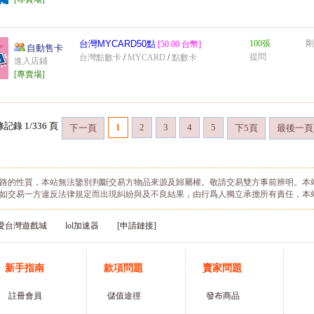
台灣MYCARD50點
100張
剛
[50.00 台幣]
自動售卡
提問
台灣點數卡
/
MYCARD
/
點數卡
進入店鋪
[專賣場]
條記錄 1/336 頁
1
2
3
4
5
下一頁
下5頁
最後一頁
路的性質，本站無法鑒別判斷交易方物品來源及歸屬權。敬請交易雙方事前辨明。本
如交易一方違反法律規定而出現糾紛與及不良結果，由行爲人獨立承擔所有責任，本
愛台灣遊戲城
lol加速器
[申請鏈接]
新手指南
款項問題
賣家問題
註冊會員
儲值途徑
發布商品