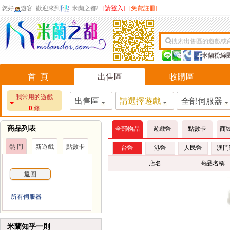
您好
遊客
歡迎來到
米蘭之都!
[請登入]
[免費註冊]
搜索出售區的遊戲或
米蘭粉絲
首 頁
出售區
收購區
我常用的遊戲
出售區
請選擇遊戲
全部伺服器
0
條
商品列表
全部物品
遊戲幣
點數卡
商
熱 門
新遊戲
點數卡
台幣
港幣
人民幣
澳門
店名
商品名稱
返回
所有伺服器
米蘭知乎一則