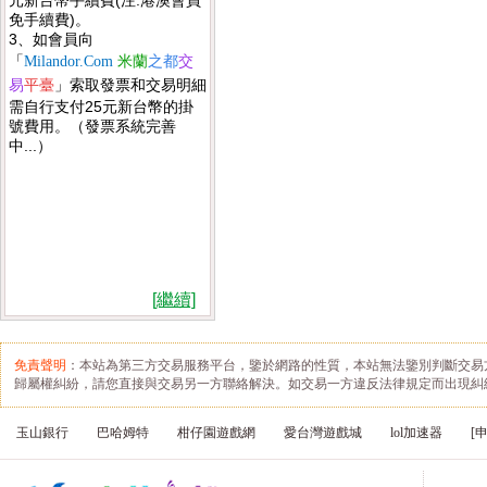
元新台幣手續費(注:港澳會員
免手續費)。
3、如會員向
「
Milandor.Com
米蘭
之都
交
索取發票和交易明細
易
平臺
」
需自行支付25元新台幣的掛
號費用。（發票系統完善
中...）
[繼續]
免責聲明
：本站為第三方交易服務平台，鑒於網路的性質，本站無法鑒別判斷交易
歸屬權糾紛，請您直接與交易另一方聯絡解決。如交易一方違反法律規定而出現糾
玉山銀行
巴哈姆特
柑仔園遊戲網
愛台灣遊戲城
lol加速器
[