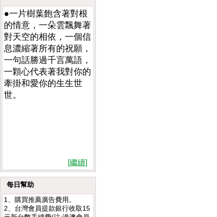
●一片樹葉飽含著對根
的情意，一朵雲飄舞著
對天空的相依，一個信
息濃縮著所有的祝願，
一句話勝過千言萬語，
一顆心代表著我對你的
牽掛和愛你的生生世
世。
[繼續]
每日幫助
1、購買推薦廣告費用。
2、台灣會員提款銀行收取15