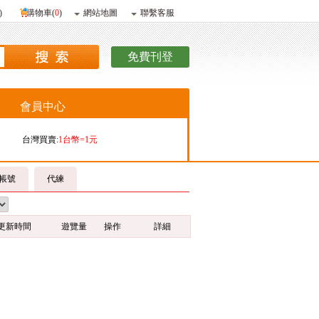
)
購物車(
0
)
網站地圖
聯繫客服
免費刊登
會員中心
台灣買賣:
1台幣=1元
香港購買:
1港幣=4.09元
帳號
代練
香港販賣:
1港幣=4.13元
更新時間
遊覽量
操作
詳細