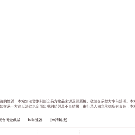
路的性質，本站無法鑒別判斷交易方物品來源及歸屬權。敬請交易雙方事前辨明。本
如交易一方違反法律規定而出現糾紛與及不良結果，由行爲人獨立承擔所有責任，本
愛台灣遊戲城
lol加速器
[申請鏈接]