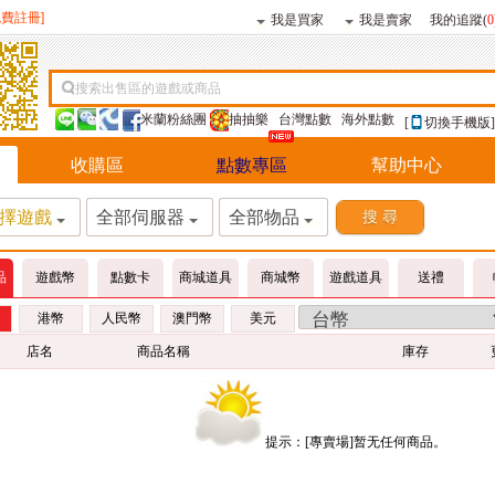
免費註冊]
我是買家
我是賣家
我的追蹤(
0
搜索出售區的遊戲或商品
米蘭粉絲團
抽抽樂
台灣點數
海外點數
[
切換手機版]
收購區
點數專區
幫助中心
擇遊戲
全部伺服器
全部物品
品
遊戲幣
點數卡
商城道具
商城幣
遊戲道具
送禮
港幣
人民幣
澳門幣
美元
店名
商品名稱
庫存
提示：[專賣場]暂无任何商品。