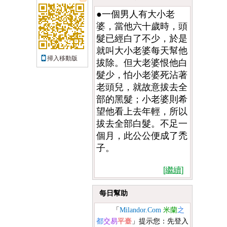
●一個男人有大小老
婆，當他六十歲時，頭
髮已經白了不少，於是
就叫大小老婆每天幫他
掃入移動版
拔除。但大老婆恨他白
髮少，怕小老婆死沾著
老頭兒，就故意拔去全
部的黑髮；小老婆則希
望他看上去年輕，所以
拔去全部白髮。不足一
個月，此公公便成了禿
子。
[繼續]
每日幫助
「
Milandor.Com
米蘭
之
都
交易
平臺
」提示您：先登入