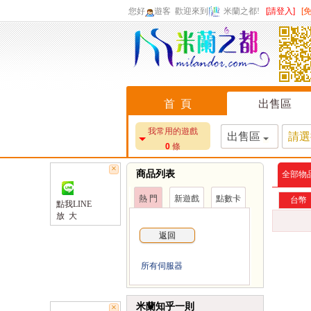
您好
遊客
歡迎來到
米蘭之都!
[請登入]
[
首 頁
出售區
我常用的遊戲
出售區
請選
0
條
×
商品列表
全部物
熱 門
新遊戲
點數卡
台幣
點我LINE
放 大
返回
所有伺服器
米蘭知乎一則
×