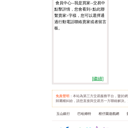
會員中心--我是買家--交易中
點擊詳情，您會看到<點此聯
繫賣家>字樣，您可以選擇通
過行動電話聯絡賣家或者留言
板。
[繼續]
免責聲明
：本站為第三方交易服務平台，鑒於網
歸屬權糾紛，請您直接與交易另一方聯絡解決。
玉山銀行
巴哈姆特
柑仔園遊戲網