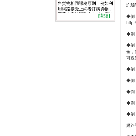
售貨物相同課稅原則，例如利
詐騙
用網路接受上網者訂購貨物，
再藉由實體通路交付者，應依
◆例
[繼續]
法報稅。即月營業額超過8萬
htt
元就必須繳交營業稅，若低於
20萬元則以1%稅率計稅，高
◆例
於20萬元以5%計稅，而營利
年所得在5萬元以上，則須報
◆例
繳營所稅。 詳細說明如下：
全，
可返
(1) 所得稅：分為個人綜合所
得稅、營利事業所得稅。每年
◆例
五月一日至五月三十一日向轄
區稽徵所申報。凡有中華民國
◆例：
來源所得之個人，應申報綜合
所得稅。凡中華民國境內經營
之營利事業，應申報營利事業
◆例：
所得稅。
(2)營業稅：凡在中華民國境
◆例
內銷售貨物或勞務，及進口貨
物，均應課徵營業稅，以每二
◆例
或三個月為一期向轄區稽徵所
申報。（開立統一發票者每二
網路
個月申報，免開立統一發票者
每三個月申報）