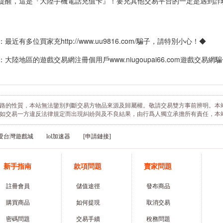
提醒，這是『大陸手機電話充值卡』！要充其他交易平台的一定是遇到詐
最近有多位買家充http://www.uu9816.com/騙子，請特別小心！◆
：大陸地區的遊戲交易網注冊個用戶www.niugoupai66.com遊戲交易
路的性質，本站無法鑒別判斷交易方物品來源及歸屬權。敬請交易雙方事前辨明。本
如交易一方違反法律規定而出現糾紛與及不良結果，由行爲人獨立承擔所有責任，本
愛台灣遊戲城
lol加速器
[申請鏈接]
新手指南
款項問題
賣家問題
註冊會員
儲值途徑
發布商品
購買商品
如何提現
取消交易
密碼問題
交易手續
稅務問題