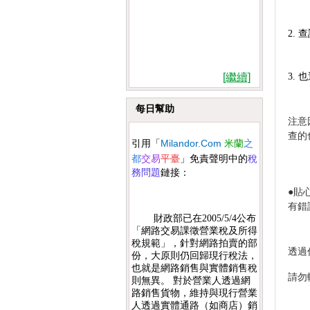
2. 
3.
[繼續]
每日幫助
注意
查的
Milandor.Com
引用
「
米蘭
之
稅
都
交易
平臺
」
免責聲明中的
務問題
鏈接：
●貼
有錯
財政部已在2005/5/4公布
「網路交易課徵營業稅及所得
稅規範」，針對網路拍賣的部
透過
份，大原則仍回歸現行稅法，
也就是網路銷售與實體銷售稅
請勿
則無異。 對於營業人透過網
路銷售貨物，維持與現行營業
人透過實體通路（如商店）銷