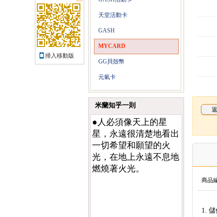
天堂活動卡
GASH
MYCARD
掃入移動版
GG貝殼幣
元氣卡
米蘭知乎一則
●人必須像天上的星
星，永遠很清楚地看出
一切希望和願望的火
光，在地上永遠不息地
燃燒著火光。
商品編
1. 