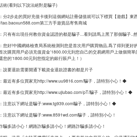
話術(看到以下說法絕對是騙子)
：分2步走的買好充值卡後到這個網站註冊儲值就可以下標買【遊戲】東
p://tao.baoxun588.com第三方手遊貨品寄售商城
：只有有出現任何教你資金認證的都是騙子...看到請馬上黑了那個騙子..然
：您好!中國網絡檢查局系統檢測到您是首次用戶購買物品,爲了得到更好
首次購買用戶必須充值資金'1800.00元到您自己的交易網用戶上做個簡
還您的'1800.00元到您指定的銀行賬戶上！）
：說要退款需要開通下載資金退款證書的都是片子
最近有多位買家充http://www.uu9816.com/騙子，請特別小心！◆
最近有多位買家充http://www.ujiubao.com/pT/騙子，請特別小心！◆
：注意以下網址是騙子:www.tg939.com騙子，請特別小心！◆
：注意以下網址是騙子:www.8591wd.com騙子，請特別小心！
詐騙多請小心！網路詐騙多請小心！網路詐騙多請小心！