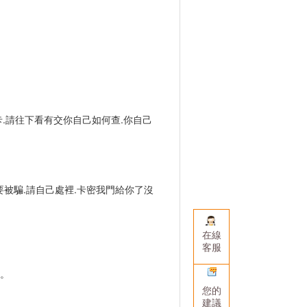
.請往下看有交你自己如何查.你自己
要被騙.請自己處裡.卡密我門給你了沒
在線
客服
。
您的
建議