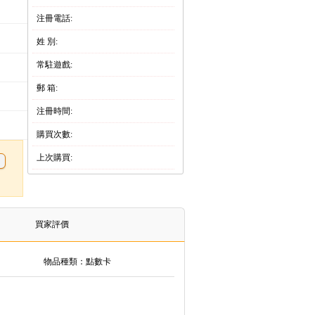
注冊電話:
姓 別:
常駐遊戲:
郵 箱:
注冊時間:
購買次數:
上次購買:
買家評價
物品種類：點數卡