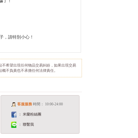
騙了！
網騙子，請特別小心！
站不希望出現任何物品交易糾紛，如果出現交易
站概不負責也不承擔任何法律責任。
客服服務
時間： 10:00-24:00
： 米蘭粉絲團
：
聯繫我