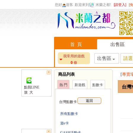
您好
遊客
歡迎來到
米蘭之都!
[請登入]
[
首 頁
出售區
我常用的遊戲
出售區
請選
0
條
×
商品列表
[
專賣
熱 門
新遊戲
點數卡
台灣
點我LINE
放 大
返回
台灣點數卡
所有點數卡
遊e卡
×
GASH活動卡