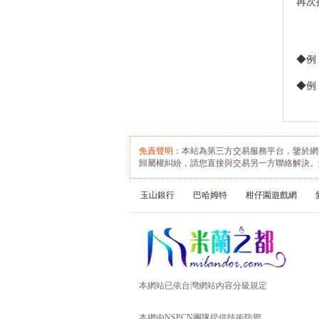
再次
買賣業以每個月營業額新台幣
8萬元作為營業稅課徵起點。
若您每月的營業額在8萬元至
20萬元間，您可以申請核定免
◆例：
用統一發票，並按核定營業額
的1% 申報營業稅，或是直接
◆例
申請開立統一發票。惟採用核
定營業額、免用統一發票方式
就不能再抵扣進項稅額，例
如：若您的核定營業額為每月
10萬元，您每個月就固定繳納
營業稅10萬元x 1%=1,000元，
免責聲明
：本站為第三方交易服務平台，鑒於網
且每三個月申報一次。 如果
歸屬權糾紛，請您直接與交易另一方聯絡解決。
您每月平均營業額高於20萬
元，規模相當於獨資、合夥或
玉山銀行
巴哈姆特
柑仔園遊戲網
公司之營利事業，則應依法申
請營利事業並開立統一發票，
並依銷售額的5%計算銷項稅
額，以及當期進銷項稅額及應
納、溢付營稅稅額，繳納營業
稅。
本網站已依台灣網站內容分級規定
本網由NSPCN團隊提供技術防禦