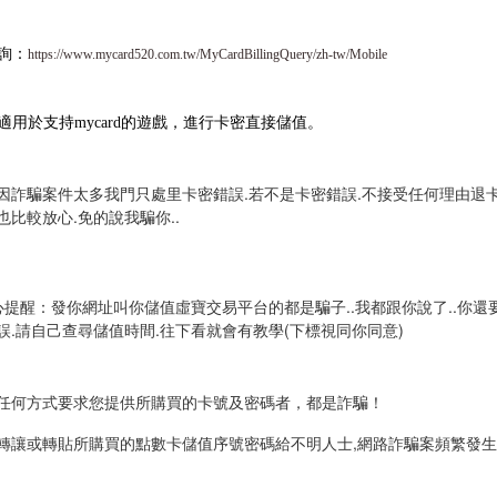
查詢：
https://www.mycard520.com.tw/MyCardBillingQuery/zh-tw/Mobile
 也適用於支持mycard的遊戲，進行卡密直接儲值。
因詐騙案件太多我門只處里卡密錯誤.若不是卡密錯誤.不接受任何理由退卡
也比較放心.免的說我騙你..
心提醒：發你網址叫你儲值虛寶交易平台的都是騙子..我都跟你說了..你還
誤.請自己查尋儲值時間.往下看就會有教學(下標視同你同意)
任何方式要求您提供所購買的卡號及密碼者，都是詐騙！
轉讓或轉貼所購買的點數卡儲值序號密碼給不明人士,網路詐騙案頻
繁發生