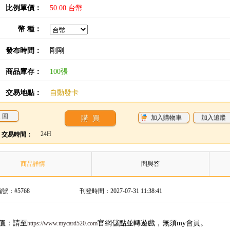
比例單價：
50.00 台幣
幣 種：
發布時間：
剛剛
商品庫存：
100張
交易地點：
自動發卡
加入追蹤
24H
交易時間：
商品詳情
問與答
號：#5768
刊登時間：2027-07-31 11:38:41
儲值：請至
官網儲點並轉遊戲，無須my會員。
https://www.mycard520.com