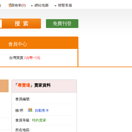
)
購物車(
0
)
網站地圖
聯繫客服
免費刊登
會員中心
台灣買賣:
1台幣=1元
香港購買:
1港幣=4.09元
香港販賣:
1港幣=4.13元
「
專賣場
」賣家資料
會員編號:
稱 呼:
自動售卡
會員等級:
特約賣家
所在地區: