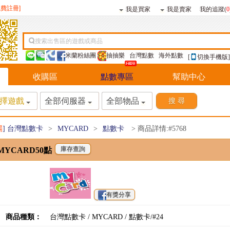
免費註冊]
我是買家
我是賣家
我的追蹤(
0
搜索出售區的遊戲或商品
米蘭粉絲團
抽抽樂
台灣點數
海外點數
[
切換手機版]
收購區
點數專區
幫助中心
擇遊戲
全部伺服器
全部物品
場
] 台灣點數卡
>
MYCARD
>
點數卡
> 商品詳情:#5768
MYCARD50點
有獎分享
商品種類：
台灣點數卡 / MYCARD / 點數卡/#24