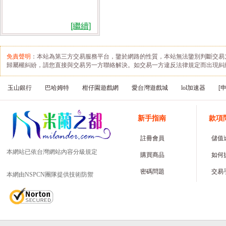
[繼續]
免責聲明
：本站為第三方交易服務平台，鑒於網路的性質，本站無法鑒別判斷交易
歸屬權糾紛，請您直接與交易另一方聯絡解決。如交易一方違反法律規定而出現糾
玉山銀行
巴哈姆特
柑仔園遊戲網
愛台灣遊戲城
lol加速器
[
新手指南
款項
註冊會員
儲值
本網站已依台灣網站內容分級規定
購買商品
如何
密碼問題
交易
本網由NSPCN團隊提供技術防禦