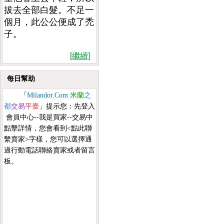
拔去全部白髮。不足一
個月，此公公便成了禿
子。
[繼續]
每日幫助
「
Milandor.Com
米蘭
之
都
交易
平臺
」提示您：先登入
會員中心--我是買家--交易中
點擊詳情，您會看到<點此聯
繫賣家>字樣，您可以選擇通
過行動電話聯絡賣家或者留言
板。