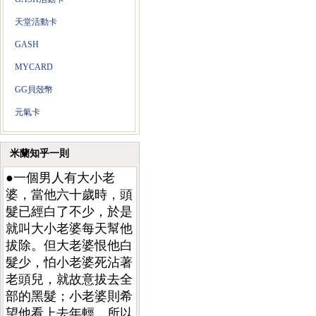
天堂活動卡
GASH
MYCARD
GG貝殼幣
元氣卡
米蘭知乎一則
●一個男人有大小老
婆，當他六十歲時，頭
髮已經白了不少，於是
就叫大小老婆每天幫他
拔除。但大老婆恨他白
髮少，怕小老婆死沾著
老頭兒，就故意拔去全
部的黑髮；小老婆則希
望他看上去年輕，所以