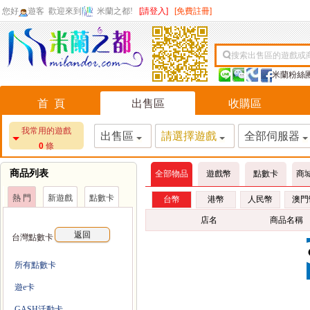
您好
遊客
歡迎來到
米蘭之都!
[請登入]
[免費註冊]
搜索出售區的遊戲或
米蘭粉絲
首 頁
出售區
收購區
我常用的遊戲
出售區
請選擇遊戲
全部伺服器
0
條
商品列表
全部物品
遊戲幣
點數卡
商
熱 門
新遊戲
點數卡
台幣
港幣
人民幣
澳門
店名
商品名稱
返回
台灣點數卡
所有點數卡
遊e卡
GASH活動卡