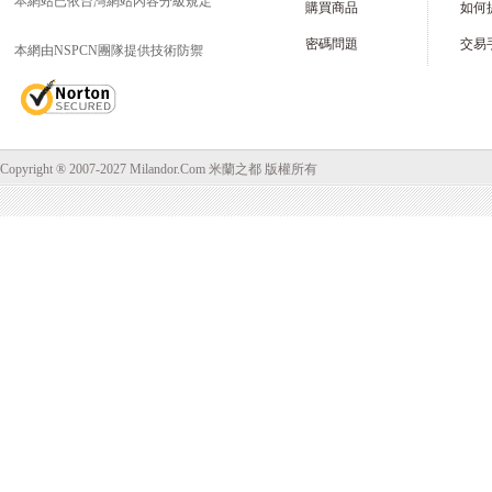
本網站已依台灣網站內容分級規定
購買商品
如何
密碼問題
交易
本網由NSPCN團隊提供技術防禦
Copyright ® 2007-2027 Milandor.Com 米蘭之都 版權所有