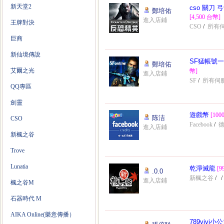
新天堂2
cso 關刀
鄭培佑
[4,500 台幣]
進入店鋪
王牌對決
CSO
/
所有
巨商
新仙境傳說
SF猛帳號一
鄭培佑
艾爾之光
幣]
進入店鋪
SF
/
所有伺
QQ專區
劍靈
遊戲幣
[10
陈洁
CSO
Facebook
/
進入店鋪
新楓之谷
Trove
Lunatia
乾淨滅龍
[9
.0.0
新楓之谷
/
/
進入店鋪
楓之谷M
石器時代 M
AIKA Online(樂意傳播）
789vivi小