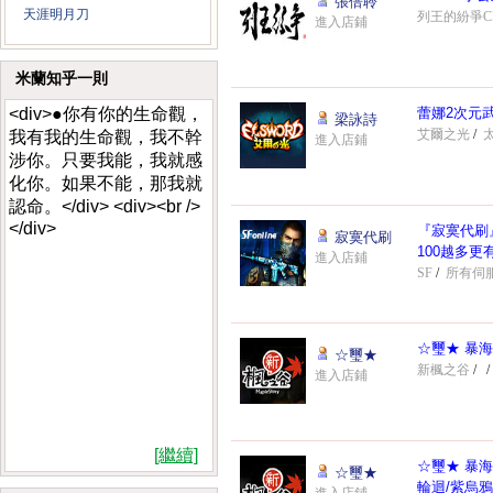
張倍聆
天涯明月刀
列王的紛爭Clas
進入店鋪
米蘭知乎一則
<div>●你有你的生命觀，
蕾娜2次元
梁詠詩
艾爾之光
/
我有我的生命觀，我不幹
進入店鋪
涉你。只要我能，我就感
化你。如果不能，那我就
認命。</div> <div><br />
</div>
『寂寞代刷
寂寞代刷
100越多更
進入店鋪
SF
/
所有伺
☆璽★ 暴海
☆璽★
新楓之谷
/
/
進入店鋪
[繼續]
☆璽★ 暴海
☆璽★
輪迴/紫烏