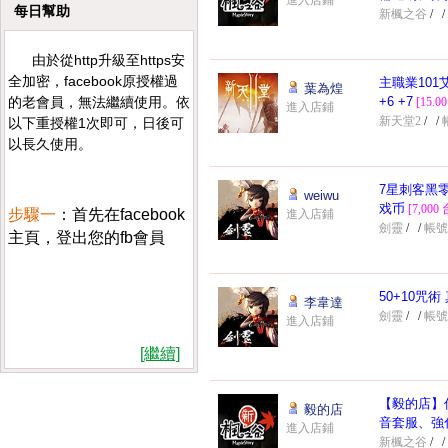
進入店鋪
每日幫助
新楓之谷
/
/
由於從http升級至https安
全加密，facebook原授權過
主職業101艾
葉為煌
的老會員，無法繼續使用。依
+6 +7
[15.0
進入店鋪
新天堂2
/
/
以下重授權1次即可，日後可
以長久使用。
7星刺客黑零
weiwu
戏币
[7,000
步驟一
：首先在facebook
進入店鋪
劍靈
/
/
帳號
主頁，登出您的fb會員
50+10咒術
李韋達
劍靈
/
/
帳號
進入店鋪
[繼續]
步驟二
：打開米蘭之都網
站首頁，點會員登入
【毅的店】
毅的店
音套服、強
進入店鋪
新楓之谷
/
/