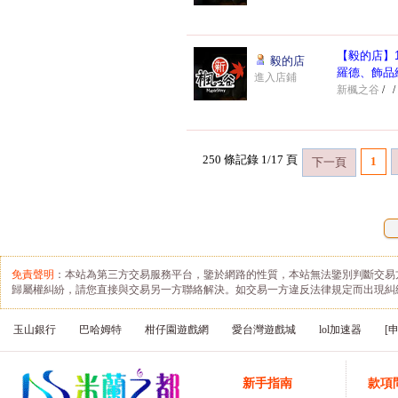
【毅的店】
毅的店
羅德、飾品
進入店鋪
步驟三
：在新打開的登入
新楓之谷
/
/
對話框中點選facebook登
入
250 條記錄 1/17 頁
1
下一頁
免責聲明
：本站為第三方交易服務平台，鑒於網路的性質，本站無法鑒別判斷交易
歸屬權糾紛，請您直接與交易另一方聯絡解決。如交易一方違反法律規定而出現糾
玉山銀行
巴哈姆特
柑仔園遊戲網
愛台灣遊戲城
lol加速器
[
新手指南
款項