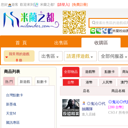
您好
遊客
歡迎來到
米蘭之都!
[請登入]
[免費註冊]
搜索出售區的遊戲或
米蘭粉絲
首 頁
出售區
收購區
我常用的遊戲
出售區
請選擇遊戲
全部伺服器
0
條
商品列表
全部物品
遊戲幣
點數卡
商
熱 門
新遊戲
點數卡
台幣
港幣
人民幣
澳門
店名
商品名稱
台灣點數卡
◎鬼沁◎代
◎鬼沁◎代
新墨魂
[200 台幣]
抽團隊
CSO
/
所有
天堂M
進入店鋪
騰訊專區