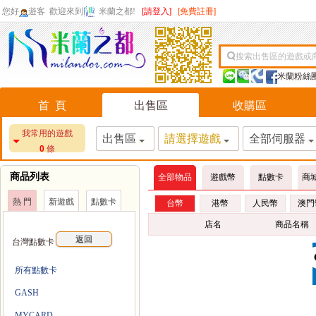
您好
遊客
歡迎來到
米蘭之都!
[請登入]
[免費註冊]
搜索出售區的遊戲或
米蘭粉絲
首 頁
出售區
收購區
我常用的遊戲
出售區
請選擇遊戲
全部伺服器
0
條
商品列表
全部物品
遊戲幣
點數卡
商
熱 門
新遊戲
點數卡
台幣
港幣
人民幣
澳門
店名
商品名稱
返回
台灣點數卡
所有點數卡
GASH
MYCARD