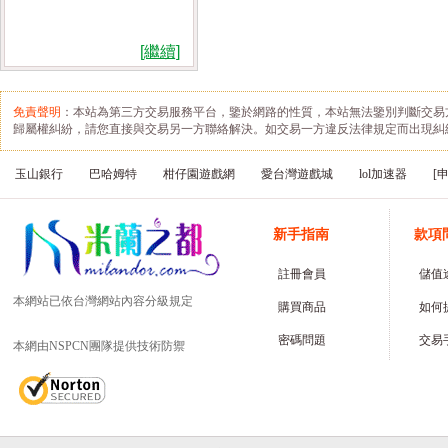
[繼續]
免責聲明
：本站為第三方交易服務平台，鑒於網路的性質，本站無法鑒別判斷交易
歸屬權糾紛，請您直接與交易另一方聯絡解決。如交易一方違反法律規定而出現糾
玉山銀行
巴哈姆特
柑仔園遊戲網
愛台灣遊戲城
lol加速器
[
新手指南
款項
註冊會員
儲值
本網站已依台灣網站內容分級規定
購買商品
如何
密碼問題
交易
本網由NSPCN團隊提供技術防禦