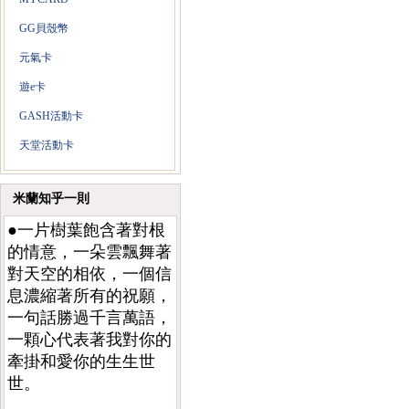
GG貝殼幣
元氣卡
遊e卡
GASH活動卡
天堂活動卡
米蘭知乎一則
●一片樹葉飽含著對根
的情意，一朵雲飄舞著
對天空的相依，一個信
息濃縮著所有的祝願，
一句話勝過千言萬語，
一顆心代表著我對你的
牽掛和愛你的生生世
世。