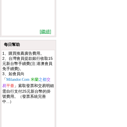
[繼續]
每日幫助
1、購買推薦廣告費用。
2、台灣會員提款銀行收取15
元新台幣手續費(注:港澳會員
免手續費)。
3、如會員向
「
Milandor.Com
米蘭
之都
交
索取發票和交易明細
易
平臺
」
需自行支付25元新台幣的掛
號費用。（發票系統完善
中...）