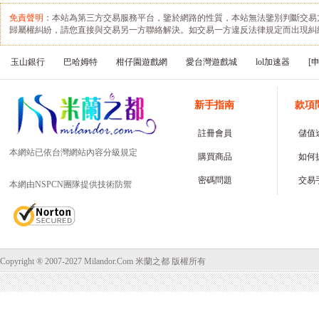
免責聲明
：本站為第三方交易服務平台，鑒於網路的性質，本站無法鑒別判斷交易
歸屬權糾紛，請您直接與交易另一方聯絡解決。如交易一方違反法律規定而出現糾
玉山銀行
巴哈姆特
柑仔園遊戲網
愛台灣遊戲城
lol加速器
[
新手指南
款項
註冊會員
儲值
本網站已依台灣網站內容分級規定
購買商品
如何
密碼問題
交易
本網由NSPCN團隊提供技術防禦
Copyright ® 2007-2027 Milandor.Com 米蘭之都 版權所有