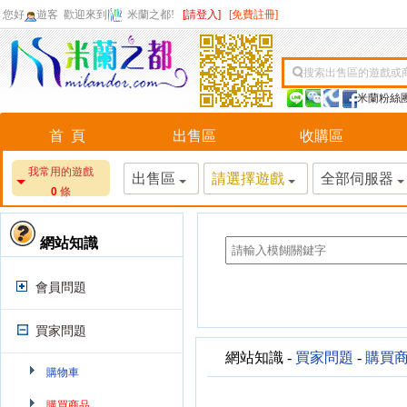
您好
遊客
歡迎來到
米蘭之都!
[請登入]
[免費註冊]
搜索出售區的遊戲或
米蘭粉絲
首 頁
出售區
收購區
我常用的遊戲
出售區
請選擇遊戲
全部伺服器
0
條
網站知識
會員問題
買家問題
網站知識 -
買家問題
-
購買
購物車
購買商品