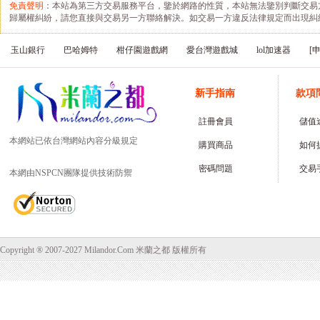
免責聲明
：本站為第三方交易服務平台，鑒於網路的性質，本站無法鑒別判斷交易
歸屬權糾紛，請您直接與交易另一方聯絡解決。如交易一方違反法律規定而出現糾
玉山銀行
巴哈姆特
柑仔園遊戲網
愛台灣遊戲城
lol加速器
[
新手指南
款項
註冊會員
儲值
本網站已依台灣網站內容分級規定
購買商品
如何
密碼問題
交易
本網由NSPCN團隊提供技術防禦
Copyright ® 2007-2027 Milandor.Com 米蘭之都 版權所有