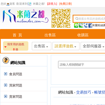
您好
遊客
歡迎來到
米蘭之都!
[請登入]
[免費註冊]
搜索出售區的遊戲或
米蘭粉絲
首 頁
出售區
收購區
我常用的遊戲
出售區
請選擇遊戲
全部伺服器
0
條
網站知識
會員問題
買家問題
網站知識 -
交易技巧
-
帳號
賣家問題