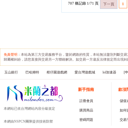
707 條記錄 1/71 頁
1
下一頁
免責聲明
：本站為第三方交易服務平台，鑒於網路的性質，本站無法鑒別判斷交易
歸屬權糾紛，請您直接與交易另一方聯絡解決。如交易一方違反法律規定而出現糾
玉山銀行
巴哈姆特
柑仔園遊戲網
愛台灣遊戲城
lol加速器
[
新手指南
款項
註冊會員
儲值
本網站已依台灣網站內容分級規定
購買商品
如何
密碼問題
交易
本網由NSPCN團隊提供技術防禦