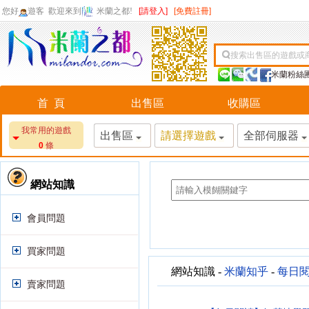
您好
遊客
歡迎來到
米蘭之都!
[請登入]
[免費註冊]
搜索出售區的遊戲或
米蘭粉絲
首 頁
出售區
收購區
我常用的遊戲
出售區
請選擇遊戲
全部伺服器
0
條
網站知識
會員問題
買家問題
網站知識 -
米蘭知乎
-
每日
賣家問題