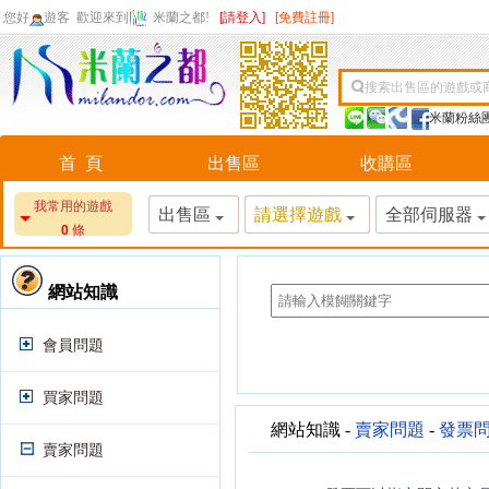
您好
遊客
歡迎來到
米蘭之都!
[請登入]
[免費註冊]
搜索出售區的遊戲或
米蘭粉絲
首 頁
出售區
收購區
我常用的遊戲
出售區
請選擇遊戲
全部伺服器
0
條
網站知識
會員問題
買家問題
網站知識 -
賣家問題
-
發票
賣家問題