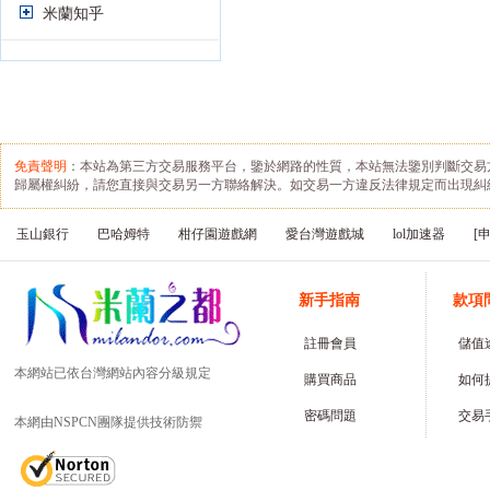
米蘭知乎
免責聲明
：本站為第三方交易服務平台，鑒於網路的性質，本站無法鑒別判斷交易
歸屬權糾紛，請您直接與交易另一方聯絡解決。如交易一方違反法律規定而出現糾
玉山銀行
巴哈姆特
柑仔園遊戲網
愛台灣遊戲城
lol加速器
[
新手指南
款項
註冊會員
儲值
本網站已依台灣網站內容分級規定
購買商品
如何
密碼問題
交易
本網由NSPCN團隊提供技術防禦