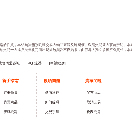
路的性質，本站無法鑒別判斷交易方物品來源及歸屬權。敬請交易雙方事前辨明。本
如交易一方違反法律規定而出現糾紛與及不良結果，由行爲人獨立承擔所有責任，本
愛台灣遊戲城
lol加速器
[申請鏈接]
新手指南
款項問題
賣家問題
註冊會員
儲值途徑
發布商品
購買商品
如何提現
取消交易
密碼問題
交易手續
稅務問題