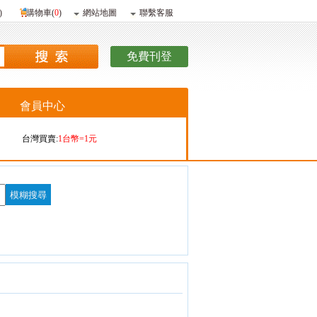
)
購物車(
0
)
網站地圖
聯繫客服
免費刊登
會員中心
台灣買賣:
1台幣=1元
香港購買:
1港幣=4.09元
香港販賣:
1港幣=4.13元