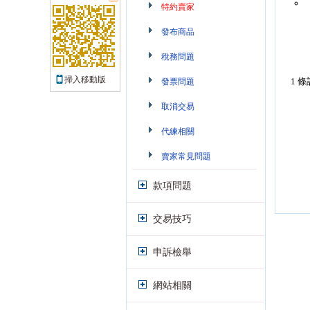
特約賣家
發布商品
稅務問題
掃入移動版
1 條
發票問題
取消交易
代練相關
賣家常見問題
款項問題
交易技巧
申訴檢舉
網站相關