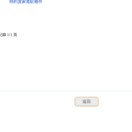
特約賣家進駐條件
記錄 1/1 頁