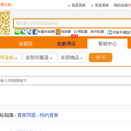
免費註冊]
我是買家
我是賣家
我的追蹤(
0
搜索出售區的遊戲或商品
米蘭粉絲團
抽抽樂
台灣點數
海外點數
[
切換手機版]
收購區
點數專區
幫助中心
擇遊戲
全部伺服器
全部物品
站知識 -
賣家問題
-
特約賣家