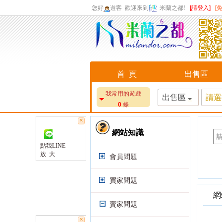
您好
遊客
歡迎來到
米蘭之都!
[請登入]
[
首 頁
出售區
我常用的遊戲
出售區
請選
0
條
×
網站知識
點我LINE
放 大
會員問題
買家問題
網
賣家問題
×