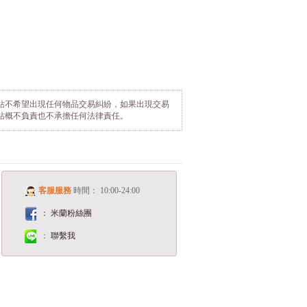
站不希望出現任何物品交易糾紛，如果出現交易
站概不負責也不承擔任何法律責任。
客服服務
時間： 10:00-24:00
： 米蘭粉絲團
：
聯繫我