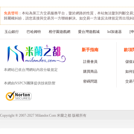
免責聲明
：本站為第三方交易服務平台，鑒於網路的性質，本站無法鑒別判斷交易
歸屬權糾紛，請您直接與交易另一方聯絡解決。如交易一方違反法律規定而出現糾
玉山銀行
巴哈姆特
柑仔園遊戲網
愛台灣遊戲城
lol加速器
[
新手指南
款項
註冊會員
儲值
本網站已依台灣網站內容分級規定
購買商品
如何
密碼問題
交易
本網由NSPCN團隊提供技術防禦
Copyright ® 2007-2027 Milandor.Com 米蘭之都 版權所有