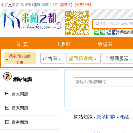
您好
遊客
歡迎來到
米蘭之都!
[請登入]
[免費註冊]
搜索出售區的遊戲或
米蘭粉絲
首 頁
出售區
收購區
我常用的遊戲
出售區
請選擇遊戲
全部伺服器
0
條
網站知識
會員問題
買家問題
網站知識 -
款項問題
-
凍結
賣家問題