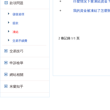
什麼情況下會凍結資金
款項問題
我的資金被凍結了怎麼
儲值途徑
提款
凍結
2 條記錄 1/1 頁
交易手續費
交易技巧
申訴檢舉
網站相關
米蘭知乎