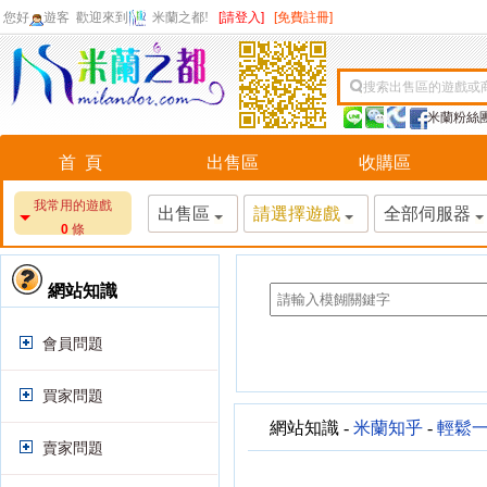
您好
遊客
歡迎來到
米蘭之都!
[請登入]
[免費註冊]
搜索出售區的遊戲或
米蘭粉絲
首 頁
出售區
收購區
我常用的遊戲
出售區
請選擇遊戲
全部伺服器
0
條
網站知識
會員問題
買家問題
網站知識 -
米蘭知乎
-
輕鬆
賣家問題