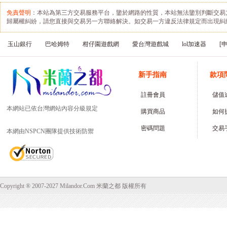
免責聲明
：本站為第三方交易服務平台，鑒於網路的性質，本站無法鑒別判斷交易
歸屬權糾紛，請您直接與交易另一方聯絡解決。如交易一方違反法律規定而出現糾
玉山銀行
巴哈姆特
柑仔園遊戲網
愛台灣遊戲城
lol加速器
[
新手指南
款項
註冊會員
儲值
本網站已依台灣網站內容分級規定
購買商品
如何
密碼問題
交易
本網由NSPCN團隊提供技術防禦
Copyright ® 2007-2027 Milandor.Com 米蘭之都 版權所有