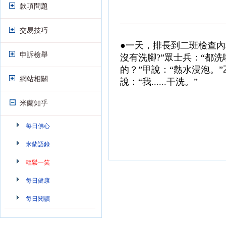
款項問題
交易技巧
●一天，排長到二班檢查
申訴檢舉
沒有洗腳?”眾士兵：“都
的？”甲說：“熱水浸泡。
網站相關
說：“我......干洗。”
米蘭知乎
每日佛心
米蘭語錄
輕鬆一笑
每日健康
每日閱讀