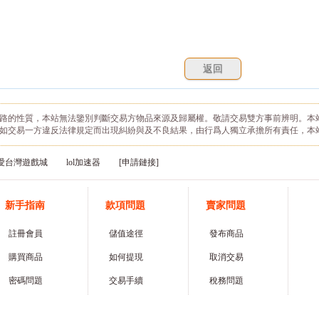
路的性質，本站無法鑒別判斷交易方物品來源及歸屬權。敬請交易雙方事前辨明。本
如交易一方違反法律規定而出現糾紛與及不良結果，由行爲人獨立承擔所有責任，本
愛台灣遊戲城
lol加速器
[申請鏈接]
新手指南
款項問題
賣家問題
註冊會員
儲值途徑
發布商品
購買商品
如何提現
取消交易
密碼問題
交易手續
稅務問題