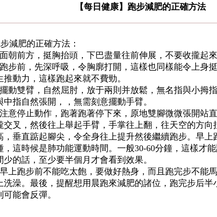
【每日健康】跑步減肥的正確方法
跑步減肥的正確方法：
、面朝前方，挺胸抬頭，下巴盡量往前伸展，不要收攏起
、跑步前，先深呼吸，令胸廓打開，這樣也同樣能令上身
生推動力，這樣跑起來就不費勁。
、擺動雙臂，自然屈肘，放于兩則并放鬆，無名指與小拇
與中指自然張開，，無需刻意擺動手臂。
、注意停止動作，跑著跑著停下來，原地雙腳微微張開站
攏交叉，然後往上舉起手臂，手掌往上翻，往天空的方向
高，垂直踮起腳尖，令全身往上提升然後繼續跑步。早上跑
種，這時候是肺功能運動時間。一般30-60分鐘，這樣才
間少的話，至少要半個月才會看到效果。
、早上跑步前不能吃太飽，要做好熱身，而且跑完步不能
上洗澡。最後，提醒想用晨跑來減肥的諸位，跑完步后半
則可能會反彈。