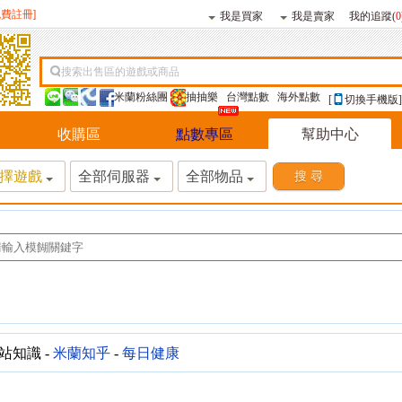
免費註冊]
我是買家
我是賣家
我的追蹤(
0
搜索出售區的遊戲或商品
米蘭粉絲團
抽抽樂
台灣點數
海外點數
[
切換手機版]
收購區
點數專區
幫助中心
擇遊戲
全部伺服器
全部物品
站知識 -
米蘭知乎
-
每日健康