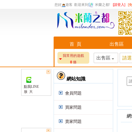
您好
遊客
歡迎來到
米蘭之都!
[請登入]
[
首 頁
出售區
我常用的遊戲
出售區
請選
0
條
×
網站知識
點我LINE
放 大
會員問題
買家問題
網
賣家問題
×