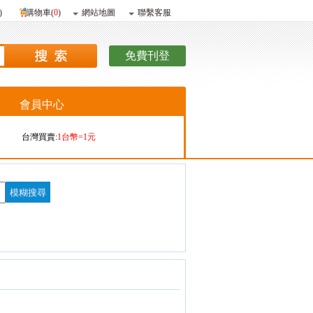
)
購物車(
0
)
網站地圖
聯繫客服
免費刊登
會員中心
台灣買賣:
1台幣=1元
香港購買:
1港幣=4.09元
香港販賣:
1港幣=4.13元