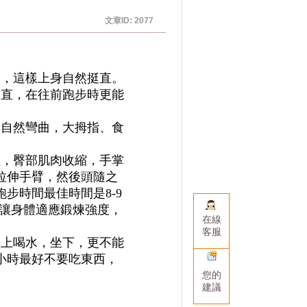
文章ID: 2077
來，這樣上身自然挺直。
挺直，在往前跑步時更能
指自然彎曲，大拇指、食
直，臀部肌肉收縮，手掌
拉伸手臂，然後頭隨之
步時間最佳時間是8-9
能讓身體適應鍛煉強度，
在線
客服
馬上喝水，坐下，更不能
小時最好不要吃東西，
您的
建議