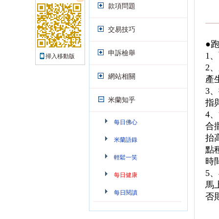
款項問題
交易技巧
●
申訴檢舉
1
掃入移動版
2
網站相關
產
3
米蘭知乎
指
4
每日佛心
合
抬
米蘭語錄
點
輕鬆一笑
時
5
每日健康
馬
每日閱讀
否