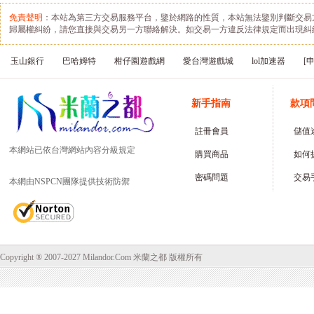
免責聲明
：本站為第三方交易服務平台，鑒於網路的性質，本站無法鑒別判斷交易
歸屬權糾紛，請您直接與交易另一方聯絡解決。如交易一方違反法律規定而出現糾
玉山銀行
巴哈姆特
柑仔園遊戲網
愛台灣遊戲城
lol加速器
[
新手指南
款項
註冊會員
儲值
本網站已依台灣網站內容分級規定
購買商品
如何
密碼問題
交易
本網由NSPCN團隊提供技術防禦
Copyright ® 2007-2027 Milandor.Com 米蘭之都 版權所有