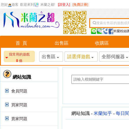
您好
遊客
歡迎來到
米蘭之都!
[請登入]
[免費註冊]
搜索出售區的遊戲或
米蘭粉絲
首 頁
出售區
收購區
我常用的遊戲
出售區
請選擇遊戲
全部伺服器
0
條
網站知識
會員問題
買家問題
網站知識 -
米蘭知乎
-
每日
賣家問題