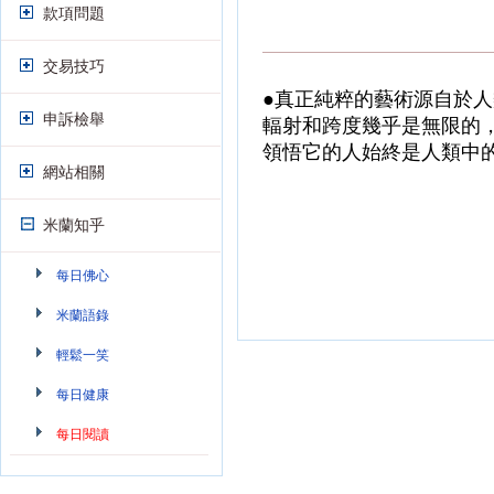
款項問題
交易技巧
●真正純粹的藝術源自於
申訴檢舉
輻射和跨度幾乎是無限的
領悟它的人始終是人類中
網站相關
米蘭知乎
每日佛心
米蘭語錄
輕鬆一笑
每日健康
每日閱讀